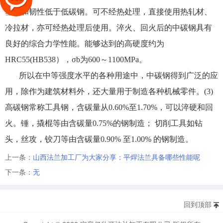
塑性和韧性低于低碳钢。可不经热处理，直接使用热轧材、
冷拉材，亦可经热处理后使用。淬火、回火后的中碳钢具有
良好的综合力学性能。能够达到的高硬度约为
HRC55(HB538），σb为600～1100MPa。
所以在中等强度水平的各种用途中，中碳钢得到广泛的应
用，除作为建筑材料外，还大量用于制造各种机械零件。(3)
高碳钢常称工具钢，含碳量从0.60%至1.70%，可以淬硬和回
火。锤，撬棍等由含碳量0.75%的钢制造； 切削工具如钻
头，丝攻，铰刀等由含碳量0.90% 至1.00% 的钢制造。
上一条：
山西法兰加工厂为大家分享：平焊法兰具备哪些性能呢
下一条：
无
回到顶部