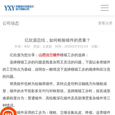
公司动态
查看分类
亿欣源总结，如何检验锻件的质量？
作者：
本站
来源：
云更新
时间：
2025/2/3 9:01:03
次数：
亿欣源为您分享：
山西法兰锻件
模锻工步的选择：
选择模锻工步的问题是既复杂而又灵活的问题，下面以各类锻件
的工艺特点为基础，说明在—般情况下选择模锻工步的规律和应注意
的问题。
饼类緞件也称为短轴类锻件。其特点是坯料沿轴线方向镦粗成
形，锻件的水平投影多呈均匀对称形状。选择模锻工步时，按其成形
难易程度分为：普通锻件、高轮毂深孔锻件及高肋薄壁复杂锻件等三
种情况。
普通锻件采用的工步为：镦粗、立镦去氣化皮、终锻。这类锻件