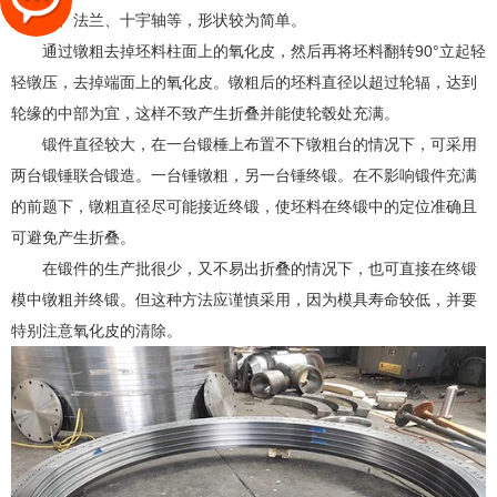
如齿轮、法兰、十宇轴等，形状较为简单。
通过镦粗去掉坯料柱面上的氧化皮，然后再将坯料翻转90°立起轻
轻镦压，去掉端面上的氧化皮。镦粗后的坯料直径以超过轮辐，达到
轮缘的中部为宜，这样不致产生折叠并能使轮毂处充满。
锻件直径较大，在一台锻棰上布置不下镦粗台的情况下，可采用
两台锻锤联合锻造。一台锤镦粗，另一台锤终锻。在不影响锻件充满
的前题下，镦粗直径尽可能接近终锻，使坯料在终锻中的定位准确且
可避免产生折叠。
在锻件的生产批很少，又不易出折叠的情况下，也可直接在终锻
模中镦粗并终锻。但这种方法应谨慎采用，因为模具寿命较低，并要
特别注意氧化皮的清除。