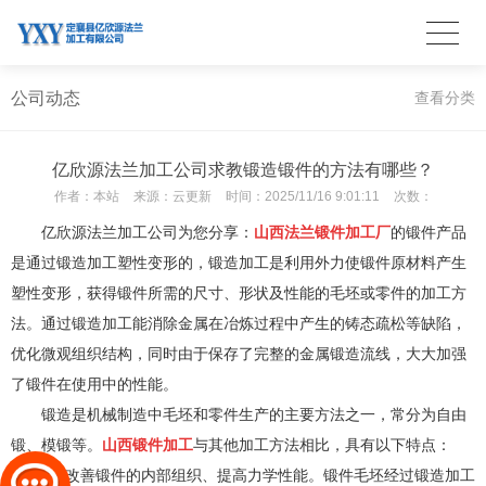
公司动态
查看分类
亿欣源法兰加工公司求教锻造锻件的方法有哪些？
作者：
本站
来源：
云更新
时间：
2025/11/16 9:01:11
次数：
亿欣源法兰加工公司为您分享：
山西法兰锻件加工厂
的锻件产品
是通过锻造加工塑性变形的，锻造加工是利用外力使锻件原材料产生
塑性变形，获得锻件所需的尺寸、形状及性能的毛坯或零件的加工方
法。通过锻造加工能消除金属在冶炼过程中产生的铸态疏松等缺陷，
优化微观组织结构，同时由于保存了完整的金属锻造流线，大大加强
了锻件在使用中的性能。
锻造是机械制造中毛坯和零件生产的主要方法之一，常分为自由
锻、模锻等。
山西锻件加工
与其他加工方法相比，具有以下特点：
1、改善锻件的内部组织、提高力学性能。锻件毛坯经过锻造加工