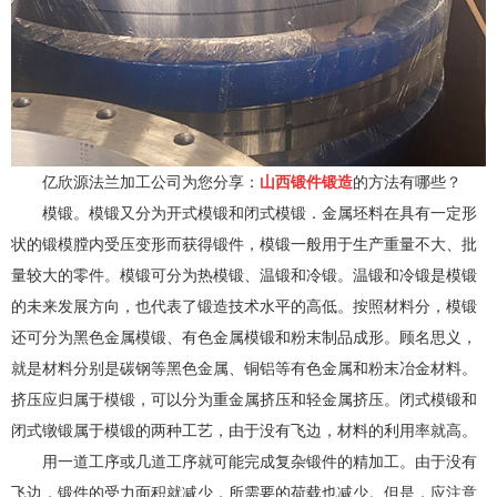
亿欣源法兰加工公司为您分享：
山西锻件锻造
的方法有哪些？
模锻。模锻又分为开式模锻和闭式模锻．金属坯料在具有一定形
状的锻模膛内受压变形而获得锻件，模锻一般用于生产重量不大、批
量较大的零件。模锻可分为热模锻、温锻和冷锻。温锻和冷锻是模锻
的未来发展方向，也代表了锻造技术水平的高低。按照材料分，模锻
还可分为黑色金属模锻、有色金属模锻和粉末制品成形。顾名思义，
就是材料分别是碳钢等黑色金属、铜铝等有色金属和粉末冶金材料。
挤压应归属于模锻，可以分为重金属挤压和轻金属挤压。闭式模锻和
闭式镦锻属于模锻的两种工艺，由于没有飞边，材料的利用率就高。
用一道工序或几道工序就可能完成复杂锻件的精加工。由于没有
飞边，锻件的受力面积就减少，所需要的荷载也减少。但是，应注意