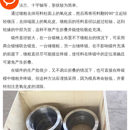
如齿轮、法兰、十宇轴等，形状较为简单。
通过镦粗去掉坯料柱面上的氧化皮，然后再将坯料翻转90°立起轻
轻镦压，去掉端面上的氧化皮。镦粗后的坯料直径以超过轮辐，达到
轮缘的中部为宜，这样不致产生折叠并能使轮毂处充满。
锻件直径较大，在一台锻棰上布置不下镦粗台的情况下，可采用
两台锻锤联合锻造。一台锤镦粗，另一台锤终锻。在不影响锻件充满
的前题下，镦粗直径尽可能接近终锻，使坯料在终锻中的定位准确且
可避免产生折叠。
在锻件的生产批很少，又不易出折叠的情况下，也可直接在终锻
模中镦粗并终锻。但这种方法应谨慎采用，因为模具寿命较低，并要
特别注意氧化皮的清除。