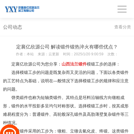
公司动态
查看分类
定襄亿欣源公司 解读锻件锻热淬火有哪些优点？
作者：
本站
来源：
云更新
时间：
2025/1/20 9:00:59
次数：
定襄亿欣源公司为您分享：
山西法兰锻件
模锻工步的选择：
选择模锻工步的问题是既复杂而又灵活的问题，下面以各类锻件
的工艺特点为基础，说明在—般情况下选择模锻工步的规律和应注意
的问题。
饼类緞件也称为短轴类锻件。其特点是坯料沿轴线方向镦粗成
形，锻件的水平投影多呈均匀对称形状。选择模锻工步时，按其成形
难易程度分为：普通锻件、高轮毂深孔锻件及高肋薄壁复杂锻件等三
种情况。
普通锻件采用的工步为：镦粗、立镦去氣化皮、终锻。这类锻件