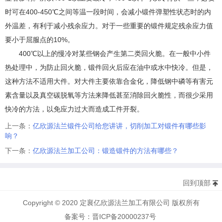
时可在400-450℃之间等温一段时间，会减小锻件弹塑性状态时的内
外温差，有利于减小残余应力。对于一些重要的锻件规定残余应力值
要小于屈服点的10%。
400℃以上的慢冷对某些钢会产生第二类回火脆。在一般中小件
热处理中，为防止回火脆，锻件回火后应在油中或水中快冷。但是，
这种方法不适用大件。对大件主要依靠合金化，降低钢中磷等有害元
素含量以及真空碳脱氧等方法来降低甚至消除回火脆性，而很少采用
快冷的方法，以免应力过大而造成工件开裂。
上一条：
亿欣源法兰锻件公司给您讲讲，切削加工对锻件有哪些影
响？
下一条：
亿欣源法兰加工公司：锻造锻件的方法有哪些？
回到顶部
Copyright © 2020 定襄亿欣源法兰加工有限公司 版权所有
备案号：晋ICP备20000237号