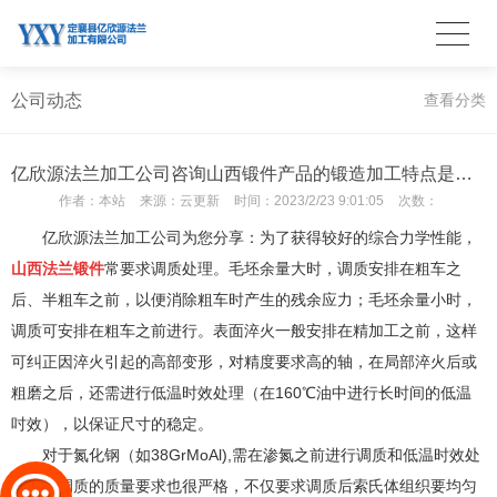
公司动态
查看分类
亿欣源法兰加工公司咨询山西锻件产品的锻造加工特点是什么？
作者：
本站
来源：
云更新
时间：
2023/2/23 9:01:05
次数：
亿欣源法兰加工公司为您分享：为了获得较好的综合力学性能，
山西法兰锻件
常要求调质处理。毛坯余量大时，调质安排在粗车之
后、半粗车之前，以便消除粗车时产生的残余应力；毛坯余量小时，
调质可安排在粗车之前进行。表面淬火一般安排在精加工之前，这样
可纠正因淬火引起的高部变形，对精度要求高的轴，在局部淬火后或
粗磨之后，还需进行低温时效处理（在160℃油中进行长时间的低温
吋效），以保证尺寸的稳定。
对于氮化钢（如38GrMoAl),需在渗氮之前进行调质和低温时效处
理。对调质的质量要求也很严格，不仅要求调质后索氏体组织要均匀